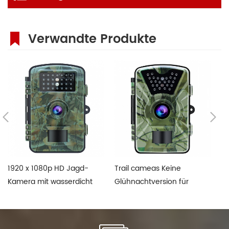
Verwandte Produkte
1920 x 1080p HD Jagd-
Trail cameas Keine
16
Kamera mit wasserdicht
Glühnachtversion für
C
IP66
Einstiegsebene