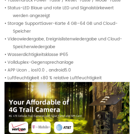
• Tastendruck Power-Taste / Reset-Taste / Mode-Taste
• Status-LED Blaue und rote LED und Signalstärkewert
werden angezeigt
• Storage SupportSaver-Karte 4 GB–64 GB und Cloud-
Speicher
• Videowiedergabe, Ereignislistenwiedergabe und Cloud-
Speicherwiedergabe
• Wasserdichtigkeitsklasse IP65
• Vollduplex-Gegensprechanlage
• APP Ucon
，
ios10.0
，
android5.0
• Luftfeuchtigkeit ≤80 % relative Luftfeuchtigkeit