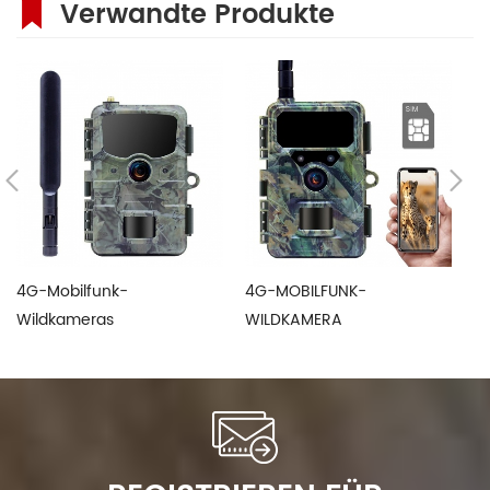
Verwandte Produkte
4G-Mobilfunk-
4G-MOBILFUNK-
9
Wildkameras
WILDKAMERA
W