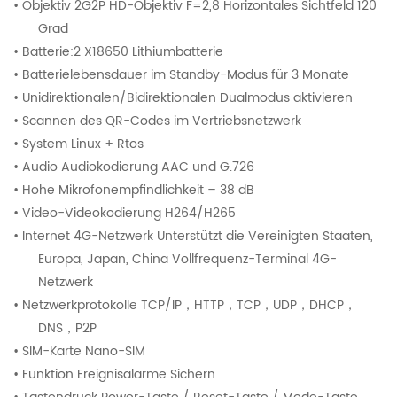
• Objektiv 2G2P HD-Objektiv F=2,8 Horizontales Sichtfeld 120
Grad
• Batterie
:
2 X18650 Lithiumbatterie
• Batterielebensdauer im Standby-Modus für 3 Monate
• Unidirektionalen/Bidirektionalen Dualmodus aktivieren
• Scannen des QR-Codes im Vertriebsnetzwerk
• System Linux + Rtos
• Audio Audiokodierung AAC und G.726
• Hohe Mikrofonempfindlichkeit – 38 dB
• Video-Videokodierung H264/H265
• Internet 4G-Netzwerk Unterstützt die Vereinigten Staaten,
Europa, Japan, China Vollfrequenz-Terminal 4G-
Netzwerk
• Netzwerkprotokolle TCP/IP
，
HTTP
，
TCP
，
UDP
，
DHCP
，
DNS
，
P2P
• SIM-Karte Nano-SIM
• Funktion Ereignisalarme Sichern