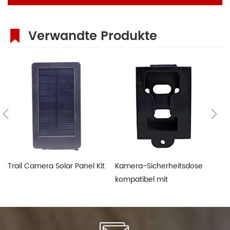
Verwandte Produkte
Trail Camera Solar Panel Kit
Kamera-Sicherheitsdose
1 
kompatibel mit
Re
Wanderkamera
A