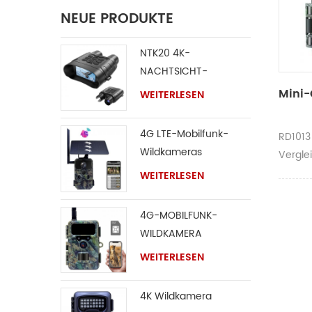
NEUE PRODUKTE
NTK20 4K-
NACHTSICHT-
FERNGLAS
Mini-
WEITERLESEN
4G LTE-Mobilfunk-
RD1013
Wildkameras
Vergle
Gewich
WEITERLESEN
dieser 
kann es
4G-MOBILFUNK-
schwer 
WILDKAMERA
tragen,
WEITERLESEN
Demont
visuell
4K Wildkamera
andere