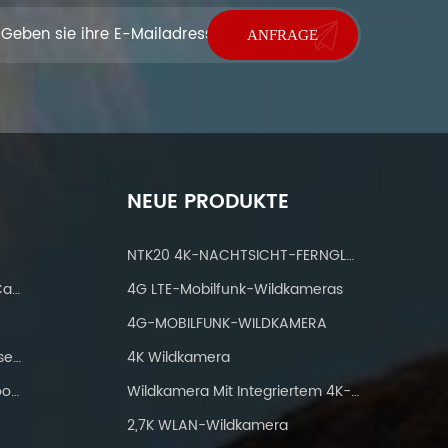
NEUE PRODUKTE
NTK20 4K-NACHTSICHT-FERNGLAS
IP 66 Waterproof Wifi Trail Camera
4G LTE-Mobilfunk-Wildkameras
4G-MOBILFUNK-WILDKAMERA
Jagdkameras Mit IP66 Wasserdicht
4K Wildkamera
WiFi-Wanderkamera Bluetooth 24mp
Wildkamera Mit Integriertem 4K-Solarpanel
2,7K WLAN-Wildkamera