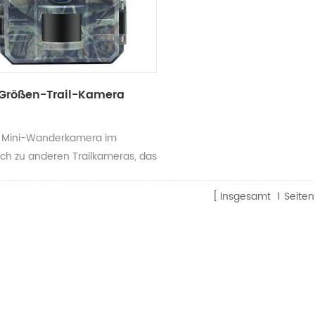
Größen-Trail-Kamera
 Mini-Wanderkamera im
ich zu anderen Trailkameras, das
t und das Erscheinungsbild
Kamera sind viel kleiner. Sie
Insgesamt
1
Seiten
 überall installieren, es ist
zu sein. Es ist einfacher zu
 zu installieren und
ieren. Bieten Sie ein neues
es Erlebnis und zeigen Sie eine
 Wildlife-Welt!