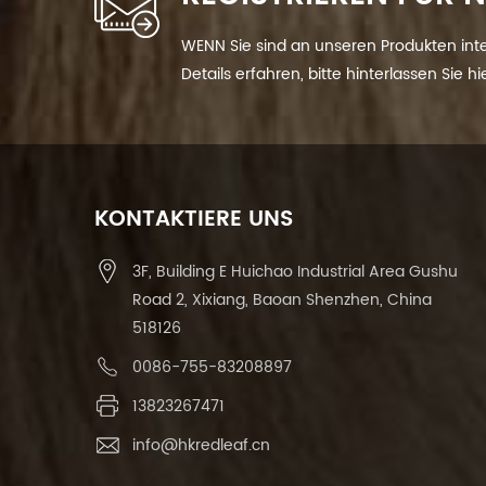
WENN Sie sind an unseren Produkten int
Details erfahren, bitte hinterlassen Sie h
Ihnen so schnell wie wir.
KONTAKTIERE UNS
3F, Building E Huichao Industrial Area Gushu
Road 2, Xixiang, Baoan Shenzhen, China
518126
0086-755-83208897
13823267471
info@hkredleaf.cn