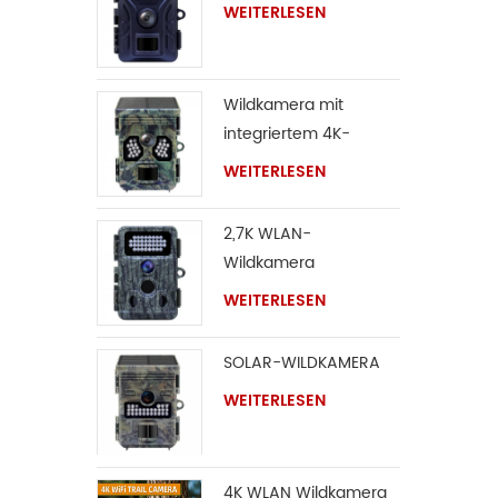
WEITERLESEN
Wildkamera mit
integriertem 4K-
Solarpanel
WEITERLESEN
2,7K WLAN-
Wildkamera
WEITERLESEN
SOLAR-WILDKAMERA
WEITERLESEN
4K WLAN Wildkamera