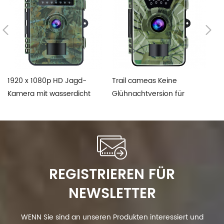
1920 x 1080p HD Jagd-
Trail cameas Keine
16
Kamera mit wasserdicht
Glühnachtversion für
C
IP66
Einstiegsebene
REGISTRIEREN FÜR
NEWSLETTER
WENN Sie sind an unseren Produkten interessiert und