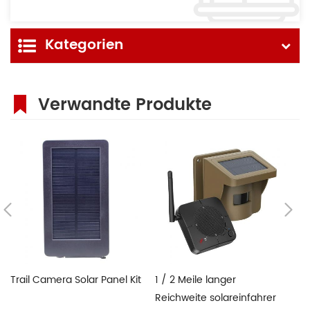
Kategorien
Verwandte Produkte
Trail Camera Solar Panel Kit
1 / 2 Meile langer
N
Reichweite solareinfahrer
F