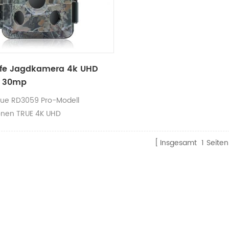
ife Jagdkamera 4k UHD
o 30mp
ue RD3059 Pro-Modell
onen TRUE 4K UHD
ufnahme @ 30 fps sowie die
it, Bilder von bis zu 3 zu
Insgesamt
1
Seiten
en 0. MP.-von ein
enführend Nur
egeschwindigkeit Nur 0.2sec , zu
Bild & Video QualitätDieses
ist sicherlich eine unschätzbare
ung zu Ihrer Wanderkamera