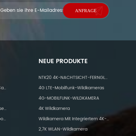
NEUE PRODUKTE
NTK20 4K-NACHTSICHT-FERNGLAS
IP 66 Waterproof Wifi Trail Camera
4G LTE-Mobilfunk-Wildkameras
4G-MOBILFUNK-WILDKAMERA
Jagdkameras Mit IP66 Wasserdicht
4K Wildkamera
WiFi-Wanderkamera Bluetooth 24mp
Wildkamera Mit Integriertem 4K-Solarpanel
2,7K WLAN-Wildkamera