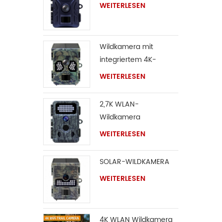
WEITERLESEN
Wildkamera mit
integriertem 4K-
Solarpanel
WEITERLESEN
2,7K WLAN-
Wildkamera
WEITERLESEN
SOLAR-WILDKAMERA
WEITERLESEN
4K WLAN Wildkamera