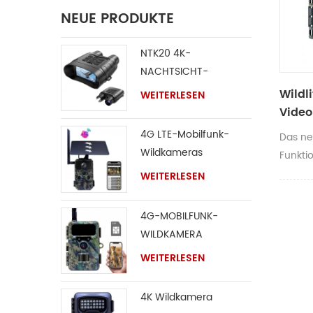
NEUE PRODUKTE
NTK20 4K-
NACHTSICHT-
FERNGLAS
Wildl
WEITERLESEN
Vide
4G LTE-Mobilfunk-
Das ne
Wildkameras
Funkti
Videoa
WEITERLESEN
Fähigke
erfass
4G-MOBILFUNK-
branch
WILDKAMERA
Auslös
WEITERLESEN
hohem 
Modell 
4K Wildkamera
Ergänz