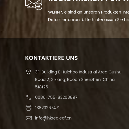
WENN Sie sind an unseren Produkten int
Details erfahren, bitte hinterlassen Sie h
Ihnen so schnell wie wir.
KONTAKTIERE UNS
3F, Building E Huichao Industrial Area Gushu
Road 2, Xixiang, Baoan Shenzhen, China
518126
0086-755-83208897
13823267471
info@hkredleaf.cn