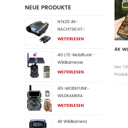
NEUE PRODUKTE
NTK20 4K-
NACHTSICHT-
FERNGLAS
WEITERLESEN
4K W
4G LTE-Mobilfunk-
Wildkameras
Der T2
WEITERLESEN
Produk
gewölb
4G-MOBILFUNK-
einen 
WILDKAMERA
abnehm
Gehäus
WEITERLESEN
austau
verber
4K Wildkamera
Solarm