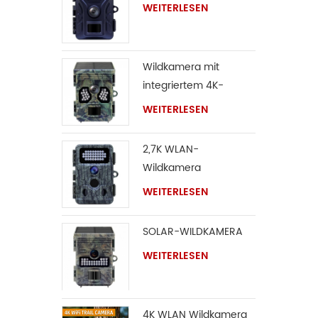
WEITERLESEN
Richtun
werden
verbes
Wildkamera mit
Lithium
integriertem 4K-
kann e
Solarpanel
°C nor
WEITERLESEN
Entdec
trifft E
2,7K WLAN-
Wildkamera
WEITERLESEN
SOLAR-WILDKAMERA
WEITERLESEN
4K WLAN Wildkamera