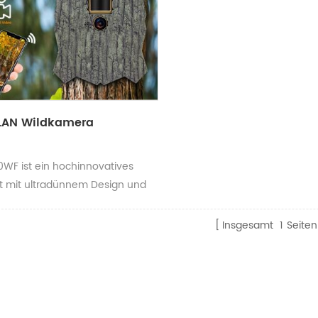
LAN Wildkamera
0WF ist ein hochinnovatives
t mit ultradünnem Design und
ter Rückseite, die perfekt an
Baumstamm passt. Dank des
Insgesamt
1
Seiten
baren Gehäuses lässt sich die
efarbe je nach Bedarf leicht
schen und so optimal
gen. Dank separater
odule kann der T20WF in einer