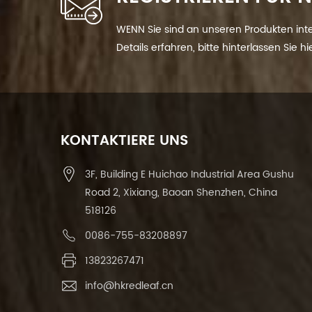
WENN Sie sind an unseren Produkten int
Details erfahren, bitte hinterlassen Sie h
Ihnen so schnell wie wir.
KONTAKTIERE UNS
3F, Building E Huichao Industrial Area Gushu
Road 2, Xixiang, Baoan Shenzhen, China
518126
0086-755-83208897
13823267471
info@hkredleaf.cn