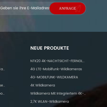
NEUE PRODUKTE
NTK20 4K-NACHTSICHT-FERNGLAS
IP 66 Waterproof Wifi Trail Camera
4G LTE-Mobilfunk-Wildkameras
4G-MOBILFUNK-WILDKAMERA
Jagdkameras Mit IP66 Wasserdicht
4K Wildkamera
WiFi-Wanderkamera Bluetooth 24mp
Wildkamera Mit Integriertem 4K-Solarpanel
2,7K WLAN-Wildkamera