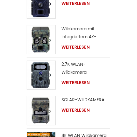
Wasserd
WEITERLESEN
Kamera
einsat
IR-Lich
Wildkamera mit
Nacht 
integriertem 4K-
natürl
Solarpanel
WEITERLESEN
die Tie
unverz
2,7K WLAN-
begeis
Wildkamera
Naturl
WEITERLESEN
SOLAR-WILDKAMERA
WEITERLESEN
4K WLAN Wildkamera