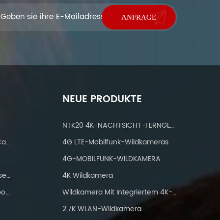
NEUE PRODUKTE
NTK20 4K-NACHTSICHT-FERNGLAS
IP 66 Waterproof Wifi Trail Camera
4G LTE-Mobilfunk-Wildkameras
4G-MOBILFUNK-WILDKAMERA
Jagdkameras Mit IP66 Wasserdicht
4K Wildkamera
WiFi-Wanderkamera Bluetooth 24mp
Wildkamera Mit Integriertem 4K-Solarpanel
2,7K WLAN-Wildkamera