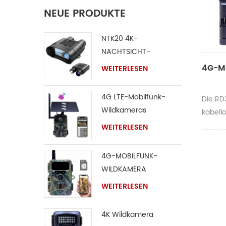
NEUE PRODUKTE
NTK20 4K-
NACHTSICHT-
FERNGLAS
4G-M
WEITERLESEN
4G LTE-Mobilfunk-
Die RD3
Wildkameras
kabell
hochwe
WEITERLESEN
einer 
1080p-
4G-MOBILFUNK-
Kompa
WILDKAMERA
Leistu
WEITERLESEN
schnel
0,35 S
4K Wildkamera
keinen