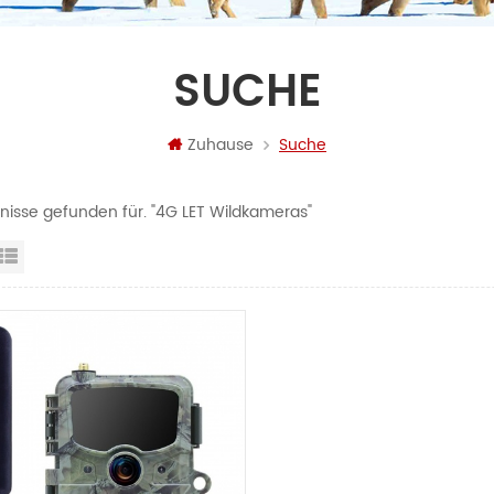
SUCHE
Zuhause
Suche
bnisse gefunden für. "4G LET Wildkameras"
steransicht
Listenansicht