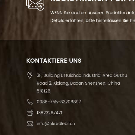
WENN Sie sind an unseren Produkten int
Details erfahren, bitte hinterlassen Sie h
Ihnen so schnell wie wir.
KONTAKTIERE UNS
3F, Building E Huichao Industrial Area Gushu
Road 2, Xixiang, Baoan Shenzhen, China
518126
0086-755-83208897
13823267471
info@hkredleaf.cn