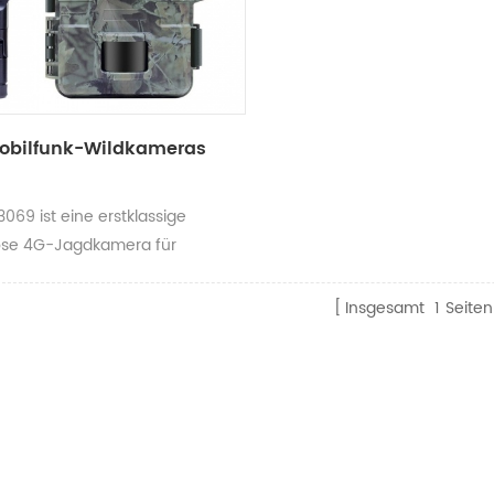
obilfunk-Wildkameras
069 ist eine erstklassige
ose 4G-Jagdkamera für
rtige Fotos und Videos. Mit
Bildauflösung von 24 MP und
Insgesamt
1
Seiten
Videofunktion bietet diese
ktkamera hervorragende
ng bei Tag und Nacht. Dank der
len Auslösezeit von weniger als
ekunden verpasst die RD3069
 Moment. Dank der